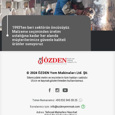
1993'ten beri sektörün öncüsüyüz.
Malzeme seçiminden üretim
ustalığına kadar her alanda
müşterilerimize güvenle kaliteli
ürünler sunuyoruz
© 2024 ÖZDEN Yem Makinaları Ltd. Şti.
Sitemizdeki metin ve resimlerin tüm hakları saklıdır.
Uİzin ve kaynak gösterilmeden kullanılamaz.
Telen Numaramız:
+90 332 345 03 25
Sorularınız için:
info@ozdenyemmak.com
Adres:
Tatlıcak Mahallesi Nasihat