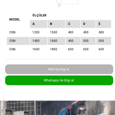
ÖLÇÜLER
MODEL
A
B
C
D
E
OSN
1200
1500
400
400
400
OSN
1400
1600
400
500
500
OSN
1600
1800
650
600
600
Mail ile bilgi al.
Whatsapp ile bilgi al.