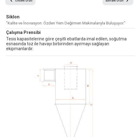
Önceki Ürün
Sonraki Ürün
Siklon
© 2024 Tüm Hakları Saklıdır
Sitemizdeki metin ve resimlerin tüm hakları saklıdır.
"Kalite ve İnovasyon: Özden Yem Değirmen Makinalarıyla Buluşuyor."
İzin ve kaynak gösterilmeden kullanılamaz.
Çalışma Prensibi
Tesis kapasitelerine göre çeşitli ebatlarda imal edilen, soğutma
esnasında toz ile havayı birbirinden ayırmayı sağlayan
ekipmanlardır.