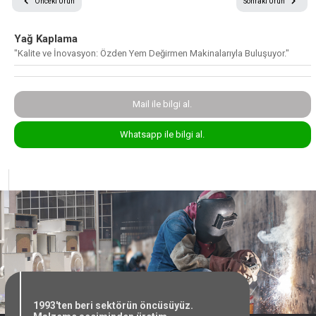
Önceki Ürün
Sonraki Ürün
Yağ Kaplama
© 2024 Tüm Hakları Saklıdır
Sitemizdeki metin ve resimlerin tüm hakları saklıdır.
"Kalite ve İnovasyon: Özden Yem Değirmen Makinalarıyla Buluşuyor."
İzin ve kaynak gösterilmeden kullanılamaz.
Mail ile bilgi al.
Whatsapp ile bilgi al.
1993'ten beri sektörün öncüsüyüz.