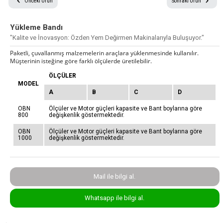
Önceki Ürün
Sonraki Ürün
Yükleme Bandı
© 2024 Tüm Hakları Saklıdır
Sitemizdeki metin ve resimlerin tüm hakları saklıdır.
"Kalite ve İnovasyon: Özden Yem Değirmen Makinalarıyla Buluşuyor."
İzin ve kaynak gösterilmeden kullanılamaz.
Paketli, çuvallanmış malzemelerin araçlara yüklenmesinde kullanılır.
Müşterinin isteğine göre farklı ölçülerde üretilebilir.
ÖLÇÜLER
MODEL
A
B
C
D
OBN
Ölçüler ve Motor güçleri kapasite ve Bant boylarına göre
800
değişkenlik göstermektedir.
OBN
Ölçüler ve Motor güçleri kapasite ve Bant boylarına göre
1000
değişkenlik göstermektedir.
Mail ile bilgi al.
Whatsapp ile bilgi al.